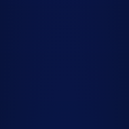
CLASSIQUE
POP
MAO
BEATMAKING
ADULTES
ENFANTS